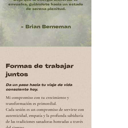
envuelva, guiándote hacia un estado
de serena plenitud.
- Brian Berneman
Formas de trabajar
juntos
Da un paso hacia tu viaje de vida
consciente hoy.
Mi compromiso con tu crecimiento y
transformación es primordial.
Cada sesión es un compromiso de servirte con
autenticidad, empatía y la profunda sabiduría
de las tradiciones sanadoras honradas a través
del tiempo.