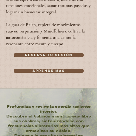
tensiones emocionales, sanar traumas pasados ​​y
lograr un bienestar integral.
La guía de Brian, repleta de movimientos
suaves, respiración y Mindfulness, cultiva la
autoconciencia y fomenta una armonía
resonante entre mente y cuerpo.
RESERVA TU SESIÓN
Aprende más
Profundiza y revive la energía radiante
interior.
Descubre el balance mientras equilibra
sus chakras, sintonizándose con
frecuencias vibratorias más altas que
armonizan su núcleo.
Deja que la energía universal te